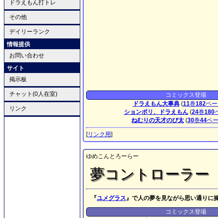
ドラえもん打トレ
その他
デイリーランク
情報提供
お問い合わせ
サイト
掲示板
チャット(0人在室)
コミックス登場
ドラえもん大事典
(
11
巻
182
ペー
リンク
ションボリ、ドラえもん
(
24
巻
180
ねむりの天才のび太
(
30
巻
44
ペ
[
リンク用
]
ゆめこんとろーらー
夢コントローラー
『
ユメグラス
』で人の夢を見ながら思い通りに
コミックス登場