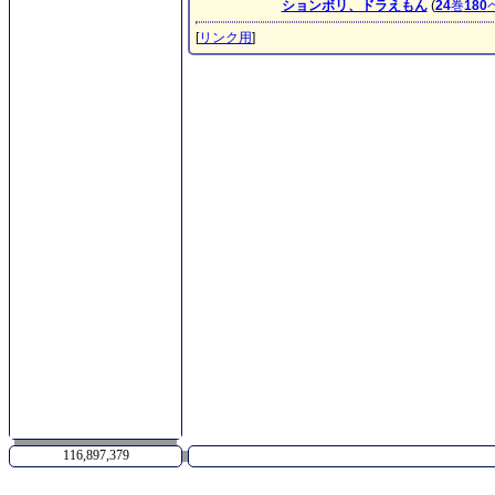
ションボリ、ドラえもん
(
24
巻
180
[
リンク用
]
116,897,379