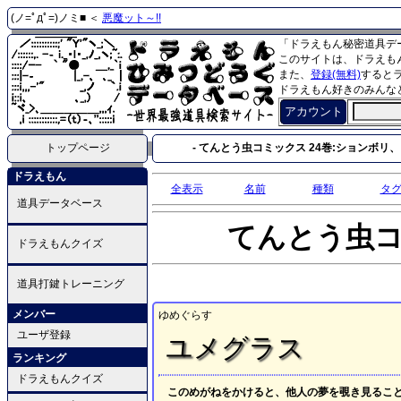
(ノ=ﾟдﾟ=)ノミ■ ＜
悪魔ット～!!
「ドラえもん秘密道具デ
このサイトは、ドラえも
また、
登録(無料)
すると
ドラえもん好きのみんな
アカウント
トップページ
- てんとう虫コミックス 24巻:ションボリ、ド
ドラえもん
全表示
名前
種類
タ
道具データベース
てんとう虫
ドラえもんクイズ
道具打鍵トレーニング
メンバー
ゆめぐらす
ユーザ登録
ユメグラス
ランキング
ドラえもんクイズ
このめがねをかけると、他人の夢を覗き見るこ