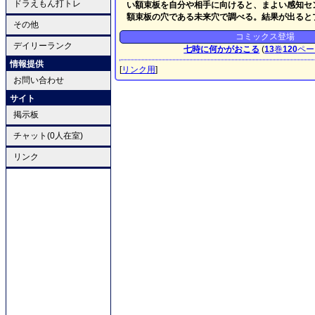
ドラえもん打トレ
い額束板を自分や相手に向けると、まよい感知セ
額束板の穴である未来穴で調べる。結果が出ると
その他
コミックス登場
デイリーランク
七時に何かがおこる
(
13
巻
120
ペー
情報提供
[
リンク用
]
お問い合わせ
サイト
掲示板
チャット(0人在室)
リンク