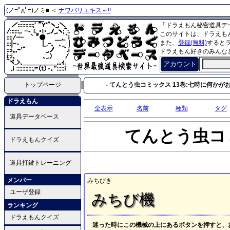
(ノ=ﾟдﾟ=)ノミ■ ＜
ナワバリエキス～!!
「ドラえもん秘密道具デ
このサイトは、ドラえも
また、
登録(無料)
すると
ドラえもん好きのみんな
アカウント
トップページ
- てんとう虫コミックス 13巻:七時に何かがおこ
ドラえもん
全表示
名前
種類
タグ
道具データベース
てんとう虫コ
ドラえもんクイズ
道具打鍵トレーニング
メンバー
みちびき
ユーザ登録
みちび機
ランキング
ドラえもんクイズ
迷った時にこの機械の上にあるボタンを押すと、