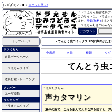
(ノ=ﾟдﾟ=)ノミ■ ＜
ロボット足～!!
「ドラえもん秘密道具デ
このサイトは、ドラえも
また、
登録(無料)
すると
ドラえもん好きのみんな
アカウント
トップページ
- てんとう虫コミックス 12巻:声のかたまり 
ドラえもん
全表示
名前
種類
タグ
道具データベース
てんとう虫
ドラえもんクイズ
道具打鍵トレーニング
メンバー
こえかたまりん
ユーザ登録
声カタマリン
ランキング
ドラえもんクイズ
液体の薬で、これを飲んで大きな声を出すと、声