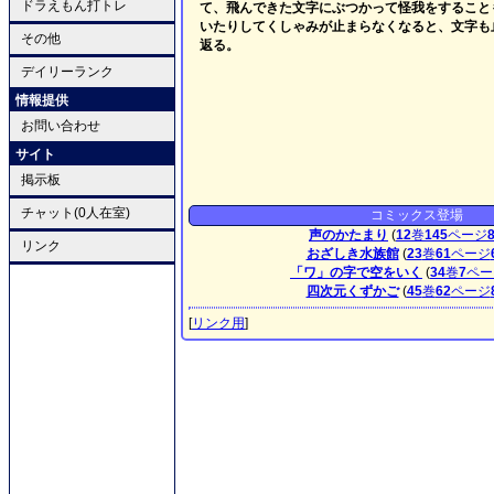
ドラえもん打トレ
て、飛んできた文字にぶつかって怪我をすること
いたりしてくしゃみが止まらなくなると、文字も
その他
返る。
デイリーランク
情報提供
お問い合わせ
サイト
掲示板
チャット(0人在室)
コミックス登場
声のかたまり
(
12
巻
145
ページ
リンク
おざしき水族館
(
23
巻
61
ページ
「ワ」の字で空をいく
(
34
巻
7
ペー
四次元くずかご
(
45
巻
62
ページ
[
リンク用
]