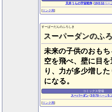
天井うらの宇宙戦争
(
19
巻
32
ペー
[
リンク用
]
すーぱーだんのふろしき
スーパーダンのふ
未来の子供のおもち
空を飛べ、壁に目を
り、力が多少増した
になる。
コミックス登場
スーパーダン
(
3
巻
70
ページ
5
[
リンク用
]