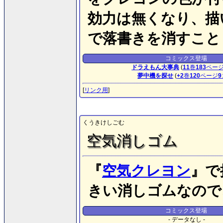
効力は無くなり、描
で落書きを消すこと
コミックス登場
ドラえもん大事典
(
11
巻
183
ペー
夢中機を探せ
(
+2
巻
120
ページ
9
[
リンク用
]
くうきけしごむ
空気消しゴム
『
空気クレヨン
』で
きい消しゴムなので
コミックス登場
- データなし -