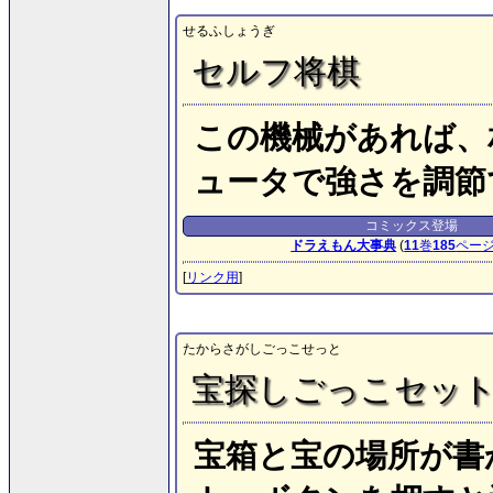
せるふしょうぎ
セルフ将棋
この機械があれば、
ュータで強さを調節
コミックス登場
ドラえもん大事典
(
11
巻
185
ペー
[
リンク用
]
たからさがしごっこせっと
宝探しごっこセッ
宝箱と宝の場所が書