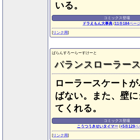
いる。
コミックス登場
ドラえもん大事典
(
11
巻
184
ペー
[
リンク用
]
ばらんすろーらーすけーと
バランスローラー
ローラースケートが
ばない。また、壁に
てくれる。
コミックス登場
こうつうきせいタイマー
(
+5
巻
129
ペ
[
リンク用
]