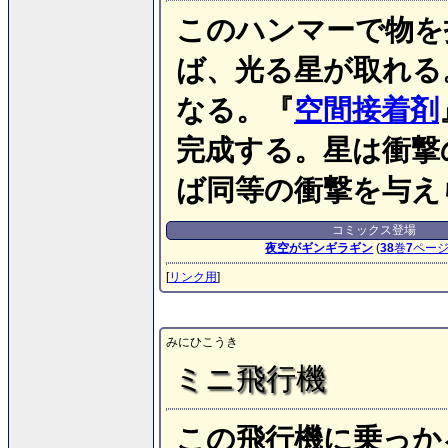
このハンマーで物を
ば、光る星が取れる
なる。『
空間接着剤
完成する。星は衝撃
ば同等の衝撃を与え
コミックス登場
夜空がギンギラギン
(
38
巻
7
ペー
[
リンク用
]
みにひこうき
ミニ飛行機
この飛行機に乗っか