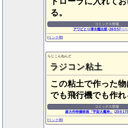
トローラに入れてお
る。
コミックス登場
アワビとり潜水艦出航
(
26
巻
57
ペー
[
リンク用
]
らじこんねんど
ラジコン粘土
この粘土で作った物
でも飛行機でも作れ
コミックス登場
超大作特撮映画「宇宙大魔神」
(
20
巻
17
[
リンク用
]