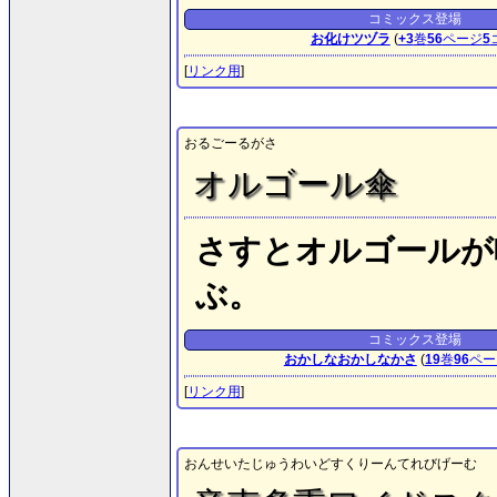
コミックス登場
お化けツヅラ
(
+3
巻
56
ページ
5
[
リンク用
]
おるごーるがさ
オルゴール傘
さすとオルゴールが
ぶ。
コミックス登場
おかしなおかしなかさ
(
19
巻
96
ペー
[
リンク用
]
おんせいたじゅうわいどすくりーんてれびげーむ