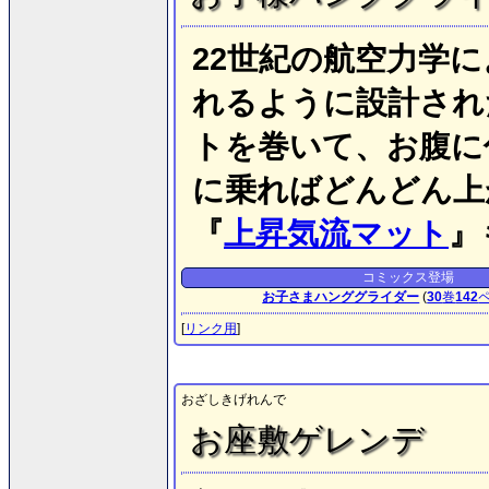
22世紀の航空力学
れるように設計され
トを巻いて、お腹に
に乗ればどんどん上
『
上昇気流マット
』
コミックス登場
お子さまハンググライダー
(
30
巻
142
[
リンク用
]
おざしきげれんで
お座敷ゲレンデ