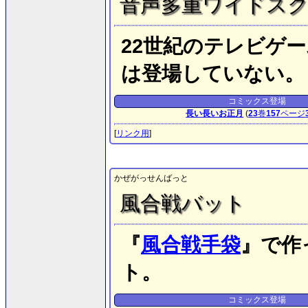
音声多重ワイドス
22世紀のテレビゲ
は登場していない。
コミックス登場
長い長いお正月
(
23
巻
157
ページ
[
リンク用
]
かぜがっせんばっと
風合戦バット
『
風合戦手袋
』で作
ト。
コミックス登場