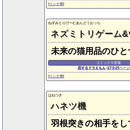
[
リンク用
]
ねずみとりげーむあんどうおっち
ネズミトリゲーム&
未来の猫用品のひと
コミックス登場
恋するドラえもん
(
27
巻
25
ページ
[
リンク用
]
はねつき
ハネツ機
羽根突きの相手をし