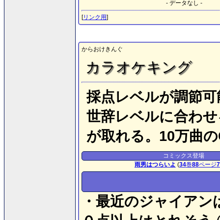
- データなし -
[
リンク用
]
からおけきんぐ
カラオケキング
採点レベルが調節可
世辞レベルに合わせ
が取れる。10万曲
コミックス登場
雨男はつらいよ
(
34
巻
88
ページ
7
・最近のジャイアン