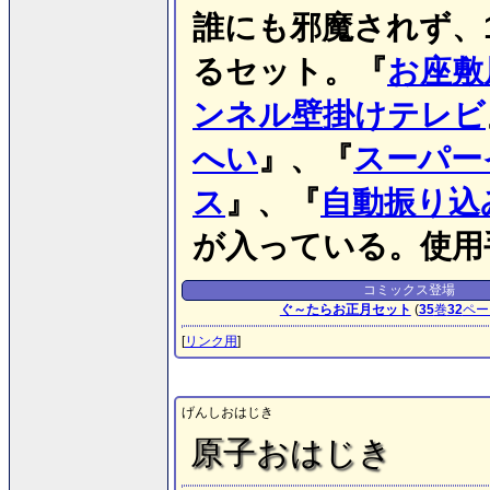
誰にも邪魔されず、
るセット。『
お座敷
ンネル壁掛けテレビ
へい
』、『
スーパー
ス
』、『
自動振り込
が入っている。使用
コミックス登場
ぐ～たらお正月セット
(
35
巻
32
ペー
[
リンク用
]
げんしおはじき
原子おはじき