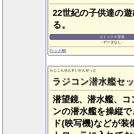
22世紀の子供達の
る。
コミックス登場
- データなし -
[
リンク用
]
らじこんせんすいかんせっと
ラジコン潜水艦セ
潜望鏡、潜水艦、コ
ンの潜水艦を操縦で
ド(映写機)などが