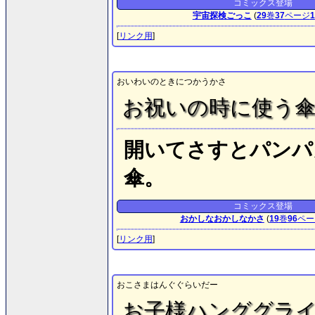
コミックス登場
宇宙探検ごっこ
(
29
巻
37
ページ
1
[
リンク用
]
おいわいのときにつかうかさ
お祝いの時に使う
開いてさすとパンパ
傘。
コミックス登場
おかしなおかしなかさ
(
19
巻
96
ペー
[
リンク用
]
おこさまはんぐぐらいだー
お子様ハンググラ