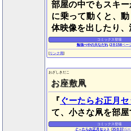
部屋の中でもスキー
に乗って動くと、動
体映像を出したり、
コミックス登場
勉強べやの大なだれ
(
2
巻
158
ペー
[
リンク用
]
おざしきだこ
お座敷凧
『
ぐーたらお正月セ
て、小さな凧を部屋
コミックス登場
ぐ～たらお正月セット
(
35
巻
37
ペー