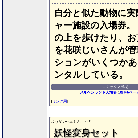
自分と似た動物に実
ャー施設の入場券。
の上を歩けたり、お
を花咲じいさんが管
ションがいくつかあ
ンタルしている。
コミックス登場
メルヘンランド入場券
(
39
巻
6
ペー
[
リンク用
]
ようかいへんしんせっと
妖怪変身セット