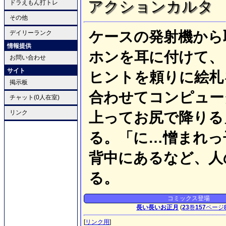
アクションカルタ
ドラえもん打トレ
その他
ケースの発射機から
デイリーランク
情報提供
ホンを耳に付けて、
お問い合わせ
サイト
ヒントを頼りに絵札
掲示板
合わせてコンピュー
チャット(0人在室)
リンク
上ってお尻で降りる
る。「に…憎まれっ
背中にあるなど、人
る。
コミックス登場
長い長いお正月
(
23
巻
157
ページ
[
リンク用
]