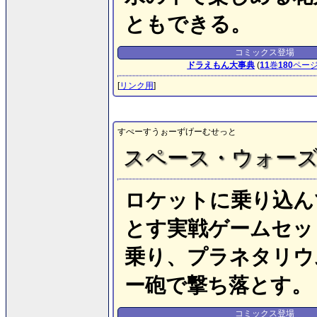
ともできる。
コミックス登場
ドラえもん大事典
(
11
巻
180
ペー
[
リンク用
]
すぺーすうぉーずげーむせっと
スペース・ウォー
ロケットに乗り込ん
とす実戦ゲームセッ
乗り、プラネタリウ
ー砲で撃ち落とす。
コミックス登場