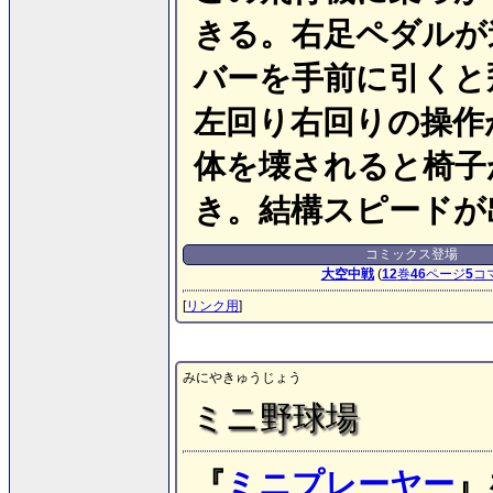
きる。右足ペダルが
バーを手前に引くと
左回り右回りの操作
体を壊されると椅子
き。結構スピードが
コミックス登場
大空中戦
(
12
巻
46
ページ
5
コ
[
リンク用
]
みにやきゅうじょう
ミニ野球場
『
ミニプレーヤー
』