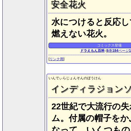
安全花火
水につけると反応し
燃えない花火。
コミックス登場
ドラえもん百科
(
6
巻
184
ページ
1
[
リンク用
]
いんでぃらじょんそんのぼうけん
インディラジョン
22世紀で大流行の
ム。付属の帽子をか
なって、いくつもの