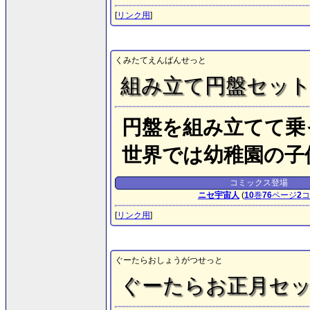
[
リンク用
]
くみたてえんばんせっと
組み立て円盤セッ
円盤を組み立てて乗
世界では幼稚園の子
コミックス登場
ニセ宇宙人
(
10
巻
76
ページ
2
コ
[
リンク用
]
ぐーたらおしょうがつせっと
ぐーたらお正月セ