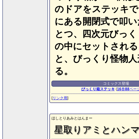
のドアをステッキで
にある開閉式で叩い
とつ、四次元びっく
の中にセットされる
と、びっくり怪物人
る。
コミックス登場
びっくり箱ステッキ
(
16
巻
88
ペー
[
リンク用
]
ほしとりあみとはんまー
星取りアミとハン