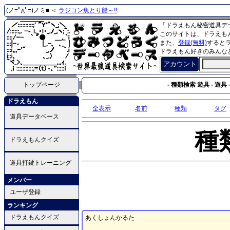
(ノ=ﾟдﾟ=)ノミ■ ＜
ラジコン魚とり船～!!
「ドラえもん秘密道具デ
このサイトは、ドラえも
また、
登録(無料)
すると
ドラえもん好きのみんな
アカウント
トップページ
- 種類検索 遊具 - 遊具 
ドラえもん
全表示
名前
種類
タグ
道具データベース
種
ドラえもんクイズ
道具打鍵トレーニング
メンバー
ユーザ登録
ランキング
ドラえもんクイズ
あくしょんかるた