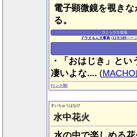
電子顕微鏡を覗きな
る。
コミックス登場
ドラえもん大事典
(
11
巻
185
ペー
・「おはじき」とい
凄いよな....
(
MACH
[
リンク用
]
すいちゅうはなび
水中花火
水の中で楽しめる花