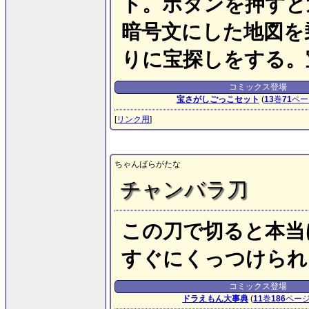
ト。ボタンを押すと
暗号文にした地図を
りに宝探しをする。
コミックス登場
宝さがしごっこセット
(
13
巻
71
ペー
[
リンク用
]
ちゃんばらがたな
チャンバラ刀
この刀で切ると本当
すぐにくっつけられ
コミックス登場
ドラえもん大事典
(
11
巻
186
ペー