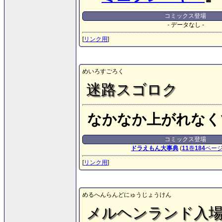
コミックス登場
- データなし -
[
リンク用
]
めいろすごろく
迷路スゴロク
なかなか上がれなく
コミックス登場
ドラえもん大事典
(
11
巻
184
ペー
[
リンク用
]
めるへんらんどにゅうじょうけん
メルヘンランド入