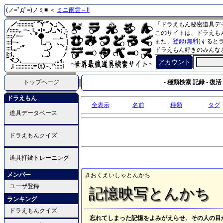
(ノ=ﾟдﾟ=)ノミ■ ＜
ミニ雨雲～!!
「ドラえもん秘密道具デ
このサイトは、ドラえも
また、
登録(無料)
すると
ドラえもん好きのみんな
アカウント
トップページ
- 種類検索 記録 - 復活 
ドラえもん
全表示
名前
種類
タグ
道具データベース
ドラえもんクイズ
道具打鍵トレーニング
メンバー
きおくえいしゃとんかち
ユーザ登録
記憶映写とんかち
ランキング
ドラえもんクイズ
忘れてしまった記憶をよみがえらせ、その人の目