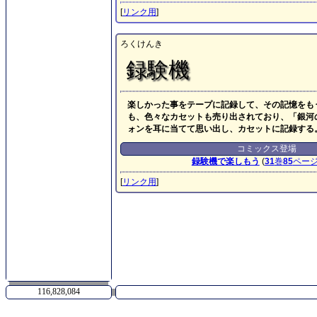
[
リンク用
]
ろくけんき
録験機
楽しかった事をテープに記録して、その記憶をも
も、色々なカセットも売り出されており、「銀河
ォンを耳に当てて思い出し、カセットに記録する
コミックス登場
録験機で楽しもう
(
31
巻
85
ペー
[
リンク用
]
116,828,084