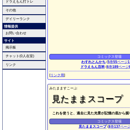
ドラえもん打トレ
その他
デイリーランク
情報提供
お問い合わせ
サイト
掲示板
チャット(0人在室)
コミックス登場
わすれとんかち
(
5
巻
55
ページ
1
リンク
ドラえもん百科
(
6
巻
189
ページ
[
リンク用
]
みたまますこーぷ
見たままスコープ
これを使うと、過去に見た光景が記憶の底から掘
コミックス登場
見たままスコープ
(
8
巻
137
ペー