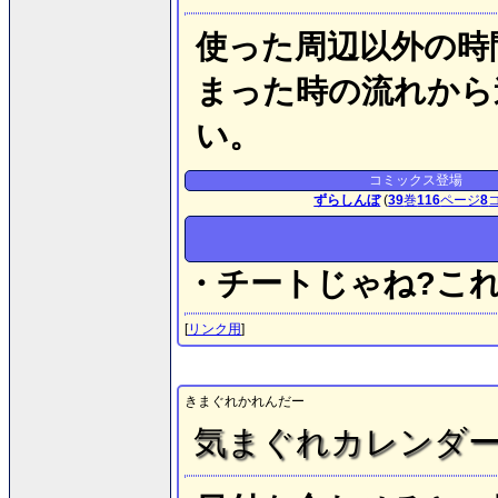
使った周辺以外の時
まった時の流れから
い。
コミックス登場
ずらしんぼ
(
39
巻
116
ページ
8
・チートじゃね?これ
[
リンク用
]
きまぐれかれんだー
気まぐれカレンダ