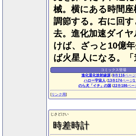
械。横にある時間座
調節する。右に回す
去。進化加速ダイヤ
けば、ざっと10億
ば火星人になる。「
コミックス登場
進化退化放射線源
(
8
巻
116
ページ
ハロー宇宙人
(
13
巻
174
ページ
1
のら犬「イチ」の国
(
22
巻
186
ペー
[
リンク用
]
じさどけい
時差時計