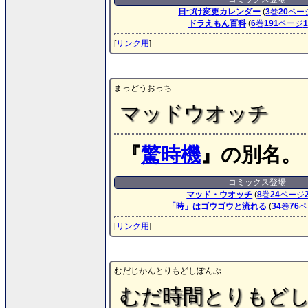
日づけ変更カレンダー
(
3
巻
20
ペー
ドラえもん百科
(
6
巻
191
ページ
1
[
リンク用
]
まっどうおっち
マッドウオッチ
『
驚時機
』の別名。
コミックス登場
マッド・ウオッチ
(
8
巻
24
ページ
「時」はゴウゴウと流れる
(
34
巻
76
ペ
[
リンク用
]
むだじかんとりもどしぽんぷ
むだ時間とりもど