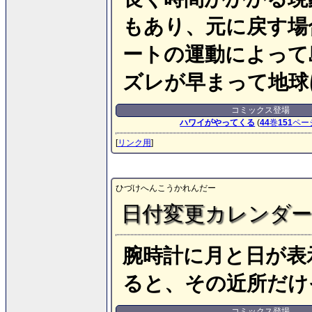
もあり、元に戻す場
ートの運動によって
ズレが早まって地球
コミックス登場
ハワイがやってくる
(
44
巻
151
ペー
[
リンク用
]
ひづけへんこうかれんだー
日付変更カレンダー
腕時計に月と日が表
ると、その近所だけ
コミックス登場