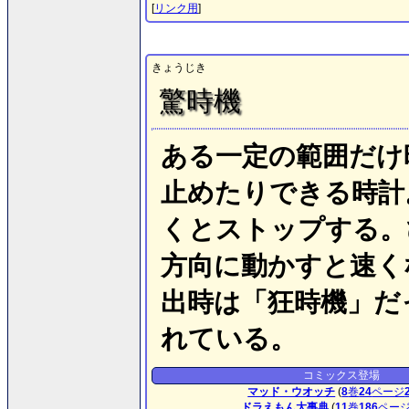
[
リンク用
]
きょうじき
驚時機
ある一定の範囲だけ
止めたりできる時計
くとストップする。
方向に動かすと速く
出時は「狂時機」だ
れている。
コミックス登場
マッド・ウオッチ
(
8
巻
24
ページ
ドラえもん大事典
(
11
巻
186
ペー