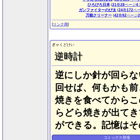
ひろびろ日本
(
21
巻
28
ページ
4
ガンファイターのび太
(
24
巻
172
ペ
万能クリーナー
(
42
巻
92
ページ
2
[
リンク用
]
ぎゃくどけい
逆時計
逆にしか針が回らな
回せば、何もかも前
焼きを食べてからこ
らどら焼きが出てき
ができる。記憶はそ
コミックス登場