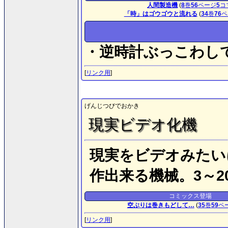
人間製造機
(
8
巻
56
ページ
5
コ
「時」はゴウゴウと流れる
(
34
巻
76
ペ
・逆時計ぶっこわし
[
リンク用
]
げんじつびでおかき
現実ビデオ化機
現実をビデオみたい
作出来る機械。3～
コミックス登場
空ぶりは巻きもどして…
(
35
巻
59
ペ
[
リンク用
]