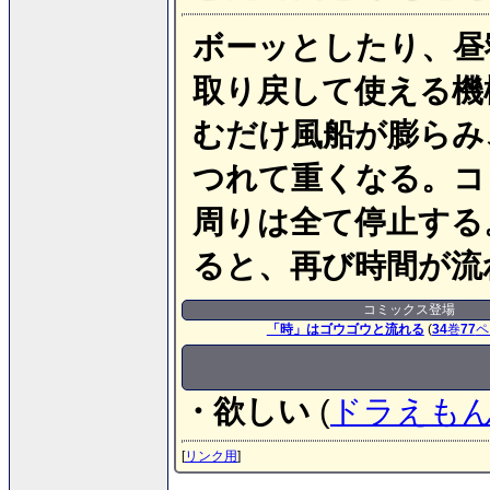
ボーッとしたり、昼
取り戻して使える機
むだけ風船が膨らみ
つれて重くなる。コ
周りは全て停止する
ると、再び時間が流
コミックス登場
「時」はゴウゴウと流れる
(
34
巻
77
ペ
・欲しい
(
ドラえも
[
リンク用
]