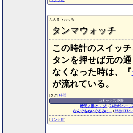
[
リンク用
]
たんまうぉっち
タンマウォッチ
この時計のスイッチ
タンを押せば元の通
なくなった時は、『
が流れている。
[タグ]
時間
コミックス登場
時間よ動け～っ!!
(
24
巻
69
ページ
なんでもぬいぐるみに…
(
35
巻
133
ペ
[
リンク用
]