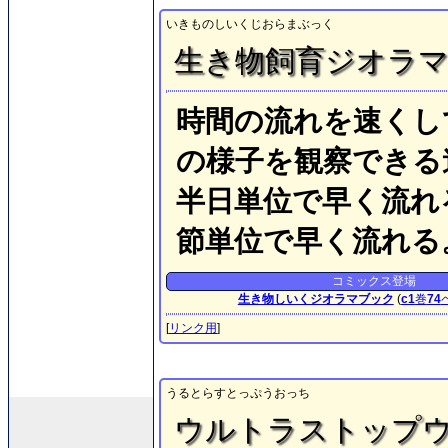
いきものしいくじおらまぶっく
生き物飼育ジオラ
時間の流れを速くし
の様子を観察できる
半日単位で早く流れ
節単位で早く流れる
コミックス登場
生き物しいくジオラマブック
(
c1
巻
74
[
リンク用
]
うるとらすとっぷうおっち
ウルトラストップ