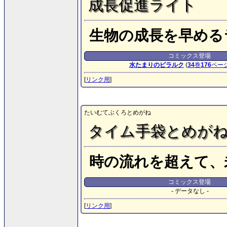
成長促進ライト
生物の成長を早める
コミックス登場
水たまりのピラルク
(
34
巻
176
ペー
[
リンク用
]
たいむてぶくろとめがね
タイム手袋とめが
時の流れを超えて、
コミックス登場
- データなし -
[
リンク用
]