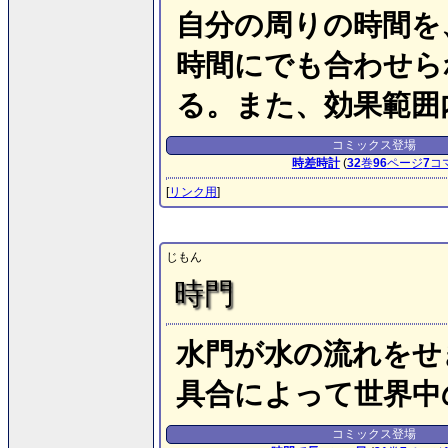
自分の周りの時間を
時間にでも合わせら
る。また、効果範囲
コミックス登場
時差時計
(
32
巻
96
ページ
7
コ
[
リンク用
]
じもん
時門
水門が水の流れをせ
具合によって世界中
コミックス登場