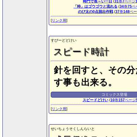
時門で長～い一日
(
31
巻
7
ページ
「時」はゴウゴウと流れる
(
34
巻
75
ペ
のび太の0点脱出作戦
(
37
巻
148
ペー
[
リンク用
]
すぴーどどけい
スピード時計
針を回すと、その分
す事も出来る。
コミックス登場
スピードどけい
(
10
巻
157
ページ
[
リンク用
]
せいちょうそくしんらいと