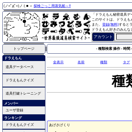
(ノ=ﾟдﾟ=)ノミ■ ＜
探検ごっこ用蒸気船～!!
「ドラえもん秘密道具デ
このサイトは、ドラえも
また、
登録(無料)
すると
ドラえもん好きのみんな
アカウント
トップページ
- 種類検索 操作 - 時間 
ドラえもん
全表示
名前
種類
タグ
道具データベース
種
ドラえもんクイズ
道具打鍵トレーニング
メンバー
ユーザ登録
ランキング
ドラえもんクイズ
あげさげくり