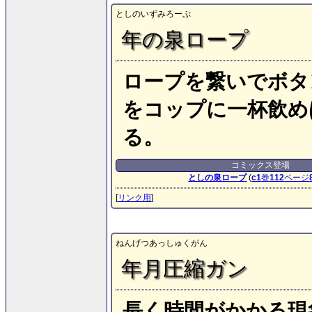
としのいずみろーぷ
年の泉ロープ
ロープを繋いでボタ
をコップに一杯飲め
る。
コミックス登場
としの泉ロープ
(
c1
巻
112
ページ
[
リンク用
]
ねんげつあっしゅくがん
年月圧縮ガン
長く時間がかかる現