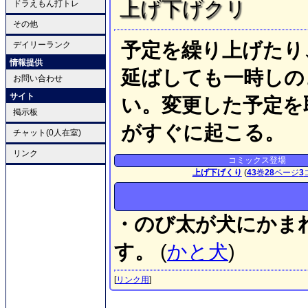
上げ下げクリ
ドラえもん打トレ
その他
予定を繰り上げたり
デイリーランク
情報提供
延ばしても一時しの
お問い合わせ
サイト
い。変更した予定を
掲示板
がすぐに起こる。
チャット(0人在室)
リンク
コミックス登場
上げ下げくり
(
43
巻
28
ページ
3
・のび太が犬にかま
す。
(
かと犬
)
[
リンク用
]