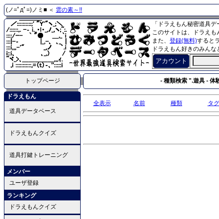
(ノ=ﾟдﾟ=)ノミ■ ＜
雲の素～!!
「ドラえもん秘密道具デ
このサイトは、ドラえも
また、
登録(無料)
すると
ドラえもん好きのみんな
アカウント
トップページ
- 種類検索 ".遊具 - 体験
ドラえもん
全表示
名前
種類
タ
道具データベース
ドラえもんクイズ
道具打鍵トレーニング
メンバー
ユーザ登録
ランキング
ドラえもんクイズ