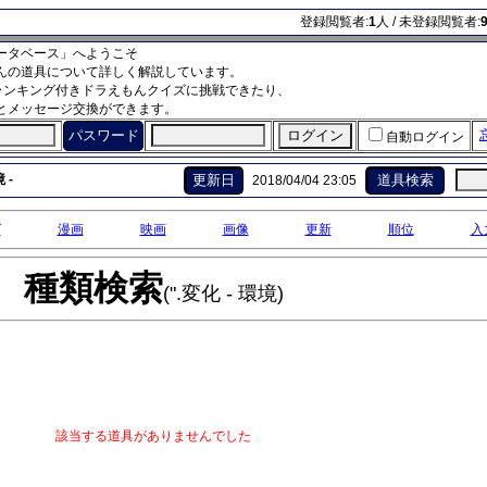
登録閲覧者:
1
人 / 未登録閲覧者:
ータベース」へようこそ
んの道具について詳しく解説しています。
ランキング付きドラえもんクイズに挑戦できたり、
とメッセージ交換ができます。
パスワード
自動ログイン
 -
更新日
道具検索
2018/04/04 23:05
グ
漫画
映画
画像
更新
順位
入
種類検索
(".変化 - 環境)
該当する道具がありませんでした