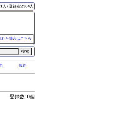
91
人 / 登録者:
2504
人
忘れた場合はこちら
検索
力
規約
登録数: 0個