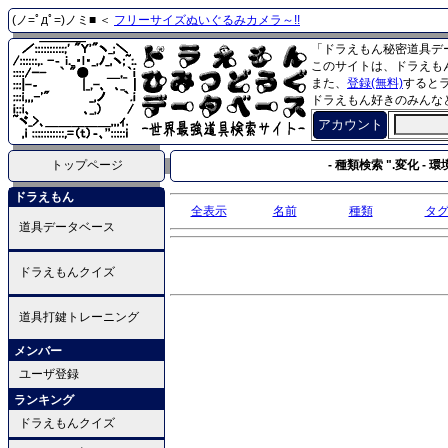
(ノ=ﾟдﾟ=)ノミ■ ＜
フリーサイズぬいぐるみカメラ～!!
「ドラえもん秘密道具デ
このサイトは、ドラえも
また、
登録(無料)
すると
ドラえもん好きのみんな
アカウント
トップページ
- 種類検索 ".変化 - 環境
ドラえもん
全表示
名前
種類
タ
道具データベース
ドラえもんクイズ
道具打鍵トレーニング
メンバー
ユーザ登録
ランキング
ドラえもんクイズ