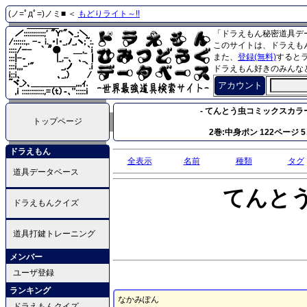
(ノ=ﾟдﾟ=)ノミ■ ＜
もどりライト～!!
「ドラえもん秘密道具デ
このサイトは、ドラえも
また、
登録(無料)
すると
ドラえもん好きのみんな
アカウント
- てんとう虫コミックスカラ
トップページ
2巻:中身ポン 122ページ 5
ドラえもん
全表示
名前
種類
タグ
道具データベース
てんと
ドラえもんクイズ
道具打鍵トレーニング
メンバー
ユーザ登録
ランキング
なかみぽん
ドラえもんクイズ