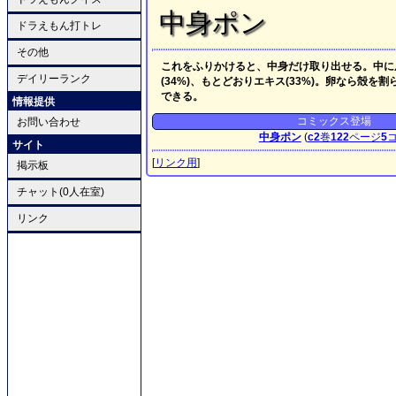
中身ポン
ドラえもん打トレ
その他
これをふりかけると、中身だけ取り出せる。中に
デイリーランク
(34%)、もとどおりエキス(33%)。卵なら
できる。
情報提供
コミックス登場
お問い合わせ
中身ポン
(
c2
巻
122
ページ
5
サイト
[
リンク用
]
掲示板
チャット(0人在室)
リンク