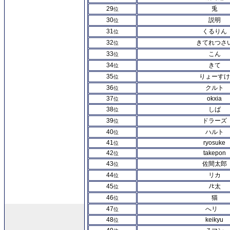
29
兎
位
30
説明
位
31
くるりん
位
32
きてれつさ
位
33
こん
位
34
きて
位
35
りょーすけ
位
36
クルト
位
37
okxia
位
38
しば
位
39
ドラーズ
位
40
ハルト
位
41
ryosuke
位
42
takepon
位
43
佐間太郎
位
44
リカ
位
45
ﾉﾋ太
位
46
猫
位
47
へリ
位
48
keikyu
位