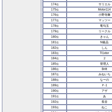
174
サリエル
位
175
Motor114
位
176
小野寺舞
位
177
マッツー
位
178
竜勾玉
位
179
リークル
位
180
きゃん
位
181
N級品
位
182
しん
位
183
Tl1xtor
位
184
２
位
185
管理人
位
186
Britt
位
187
みねいち
位
188
なーの
位
189
Ｐ-1
位
190
アザ
位
191
あ
位
192
長谷
位
193
ねこ
位