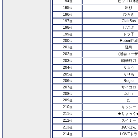
194
ピッコロ水
位
195
出杉
位
196
ひろき
位
197
Clair5as
位
198
けこぷ
位
199
ドラ子
位
200
RobertPutl
位
201
怪鳥
位
202
(退会ユーザ
位
203
瞬華終刀
位
204
りょう
位
205
りりも
位
206
Regie
位
207
サイコロ
位
208
John
位
209
た
位
210
キッシー
位
211
★りょっく
位
212
スイミー
位
213
あいぼん
位
214
LOVEドラ
位