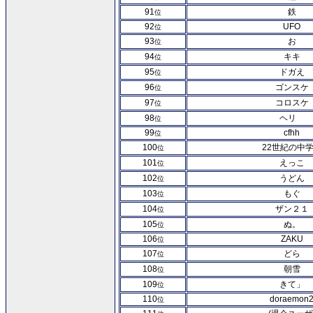
91
鉄
位
92
UFO
位
93
お
位
94
キキ
位
95
ドガえ
位
96
ゴンスケ
位
97
コロスケ
位
98
ヘリ
位
99
cfhh
位
100
22世紀の中
位
101
えっこ
位
102
うどん
位
103
もぐ
位
104
ザン２１
位
105
ぬ。
位
106
ZAKU
位
107
どら
位
108
朝雪
位
109
きて」
位
110
doraemon
位