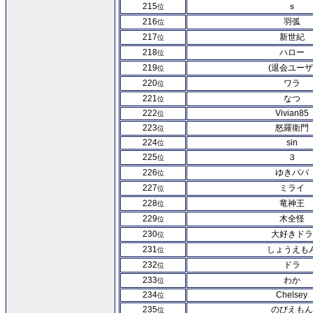
215
ｓ
位
216
羽弧
位
217
新世紀
位
218
ハロー
位
219
(退会ユーザ
位
220
ワラ
位
221
なつ
位
222
Vivian85
位
223
怒羅衛門
位
224
sin
位
225
３
位
226
ゆきパパ
位
227
ミライ
位
228
竜神王
位
229
木全怪
位
230
大好きドラ
位
231
しょうえも
位
232
ドラ
位
233
わか
位
234
Chelsey
位
235
のびえもん
位