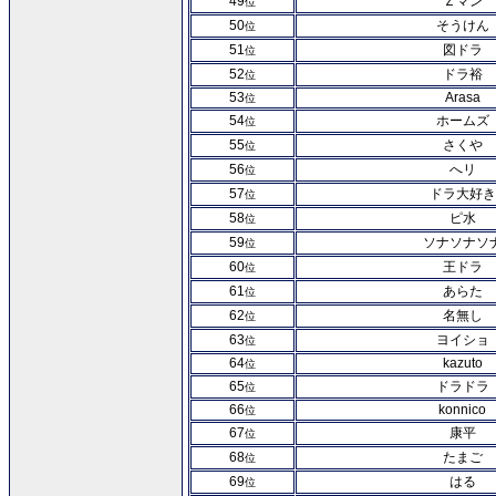
49
Ｚマン
位
50
そうけん
位
51
図ドラ
位
52
ドラ裕
位
53
Arasa
位
54
ホームズ
位
55
さくや
位
56
へリ
位
57
ドラ大好き
位
58
ピ水
位
59
ソナソナソ
位
60
王ドラ
位
61
あらた
位
62
名無し
位
63
ヨイショ
位
64
kazuto
位
65
ドラドラ
位
66
konnico
位
67
康平
位
68
たまご
位
69
はる
位