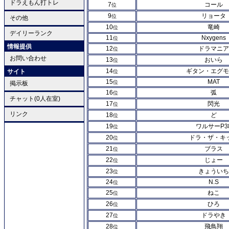
ドラえもん打トレ
7
コール
位
9
リョータ
位
その他
10
竜崎
位
デイリーランク
11
Nxygens
位
情報提供
12
ドラマニア
位
お問い合わせ
13
おいら
位
14
ギタン・エグモ
サイト
位
15
MAT
位
掲示板
16
弧
位
チャット(0人在室)
17
閃光
位
リンク
18
ど
位
19
ワルサーP3
位
20
ドラ・ザ・キ
位
21
ブラス
位
22
じょー
位
23
きょういち
位
24
N.S
位
25
ねこ
位
26
ひろ
位
27
ドラやき
位
28
飛鳥翔
位