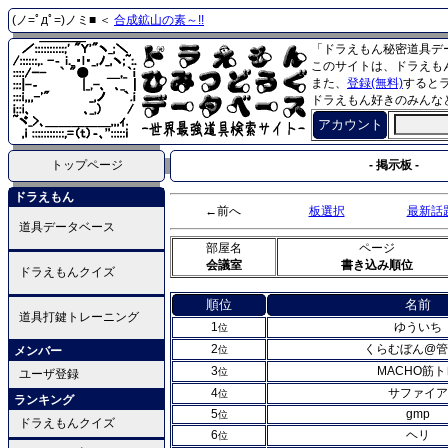
(ノ=ﾟдﾟ=)ノミ■ ＜
合成鉱山の素～!!
「ドラえもん秘密道具デ
このサイトは、ドラえも
また、
登録(無料)
すると
ドラえもん好きのみんな
アカウント
トップページ
- 掲示板 -
ドラえもん
←前へ
板選択
最新話
道具データベース
部屋名
ページ
会議室
書き込み順位
ドラえもんクイズ
順位
名前
道具打鍵トレーニング
1
ゆういち
位
2
くらむぼん@管
メンバー
位
3
MACHO筋ト
位
ユーザ登録
4
サファイア
位
ランキング
5
gmp
位
ドラえもんクイズ
6
ヘリ
位