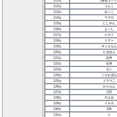
111
(退会ユーザ
位
112
うんこ
位
113
みっこ
位
114
ウマロ
位
115
にしやん
位
116
よっし
位
117
ヒロト
位
118
ドグー
位
119
キミえもん
位
120
たるぽん
位
121
以外
位
122
石本
位
123
ちい
位
124
くらむぼん
位
125
ドラマ二
位
126
からちん
位
127
123
位
128
やよみ
位
129
イルカ
位
130
Z侍
位
131
１
位