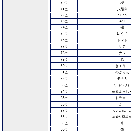
70
櫻
位
71
八咫烏
位
72
aiueo
位
73
321
位
74
猛
位
75
ゆうじ
位
76
トマト
位
77
リア
位
78
ナツ
位
79
爺
位
80
きょうこ
位
81
のぶりん
位
82
モナカ
位
83
５（ヘリ）
位
84
華原よっし
位
85
ドラ☆ミ
位
86
ふじ
位
87
doramania
位
88
asd＠葵星
位
89
卓
位
90
鐘
位