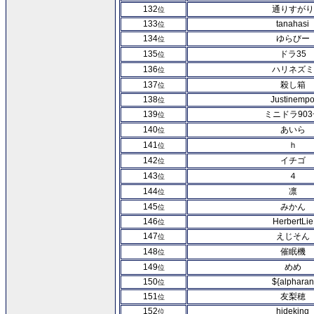
132
通りすがり
位
133
tanahasi
位
134
ゆらびー
位
135
ドラ35
位
136
ハリネズミ
位
137
殺し箱
位
138
Justinemp
位
139
ミニドラ903
位
140
あいら
位
141
ｈ
位
142
イチゴ
位
143
４
位
144
凛
位
145
みかん
位
146
HerbertLie
位
147
えじそん
位
148
催眠機
位
149
めめ
位
150
${alpharan
位
151
友梨穂
位
152
hideking
位