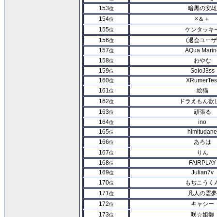
153
暗黒の安雄
位
154
×＆＋
位
155
ケンタッキ
位
156
(退会ユーザ
位
157
AQua Marin
位
158
わやな
位
159
SoloJ3ss
位
160
XRumerTes
位
161
絵猫
位
162
ドラえもん欲
位
163
頑張る
位
164
ino
位
165
himitudane
位
166
あろは
位
167
りん
位
168
FAIRPLAY
位
169
Julian7v
位
170
もぢこうく
位
171
凡人の霊夢
位
172
キャシー
位
173
咲☆姐御
位