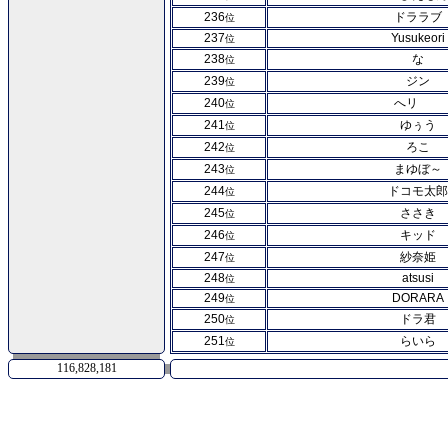
236
ドララブ
位
237
Yusukeori
位
238
な
位
239
ジン
位
240
へリ
位
241
ゆぅう
位
242
ろこ
位
243
まゆぼ～
位
244
ドコモ太郎
位
245
ささき
位
246
キッド
位
247
紗奈姫
位
248
atsusi
位
249
DORARA
位
250
ドラ君
位
251
らいら
位
116,828,181